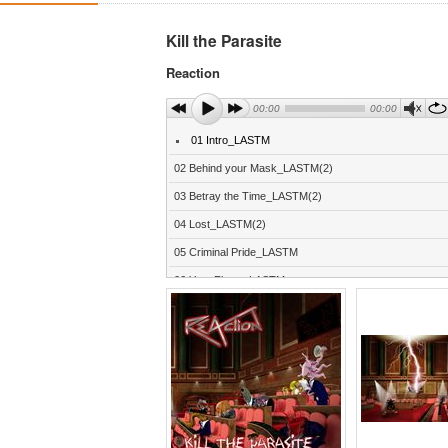
Kill the Parasite
Reaction
00:00
00:00
01 Intro_LASTM
02 Behind your Mask_LASTM(2)
03 Betray the Time_LASTM(2)
04 Lost_LASTM(2)
05 Criminal Pride_LASTM
06 Your Flaws_LASTM
07 Cage of Freedom_LASTM(2)
08 Resistance_LASTM
09 Human Race_LASTM
10 Kill the Parasite_LASTM(2)