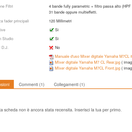
ne Filtri
4 bande fully parametric + filtro passa alto (HPF fi
31 bande oppure multieffetti.
 fader principali
120
Millimetri
Live
Si
in Studio
Si
 D.J.
No
Manuale d'uso Mixer digitale Yamaha M7CL it
MIxer digitale Yamaha M7 CL Rear.jpg
(
imag
MIxer digitale Yamaha M7CL Front.jpg
(
imag
sioni
Commenti
(1)
Collegamenti
(1)
a scheda non è ancora stata recensita. Inserisci la tua per primo.