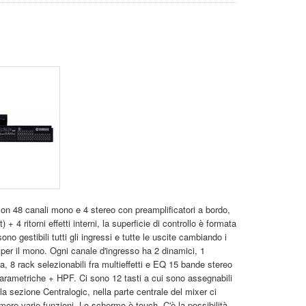
on 48 canali mono e 4 stereo con preamplificatori a bordo,
+ 4 ritorni effetti interni, la superficie di controllo è formata
no gestibili tutti gli ingressi e tutte le uscite cambiando i
1 per il mono. Ogni canale d'ingresso ha 2 dinamici, 1
a, 8 rack selezionabili fra multieffetti e EQ 15 bande stereo
ametriche + HPF. Ci sono 12 tasti a cui sono assegnabili
lla sezione Centralogic, nella parte centrale del mixer ci
ere varie funzioni. Lo schermo è touch. C'è la possibilità