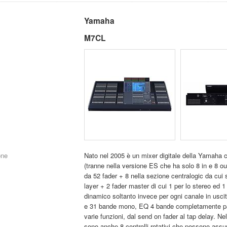
Yamaha
M7CL
one
Nato nel 2005 è un mixer digitale della Yamaha c
(tranne nella versione ES che ha solo 8 in e 8 out) 
da 52 fader + 8 nella sezione centralogic da cui so
layer + 2 fader master di cui 1 per lo stereo ed 
dinamico soltanto invece per ogni canale in uscit
e 31 bande mono, EQ 4 bande completamente par
varie funzioni, dal send on fader al tap delay. Ne
sono anche 8 controlli rotativi che possono assum