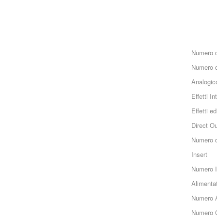
Numero d
Numero d
Analogico
Effetti In
Effetti edi
Direct Ou
Numero d
Insert
Numero I
Alimenta
Numero 
Numero 