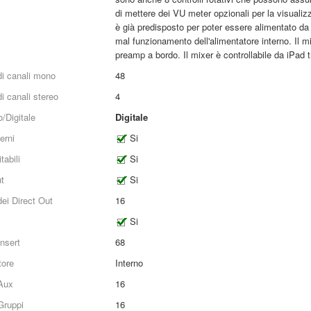
di mettere dei VU meter opzionali per la visualizzaz
è già predisposto per poter essere alimentato da
mal funzionamento dell'alimentatore interno. Il mi
preamp a bordo. Il mixer è controllabile da iPad
i canali mono
48
i canali stereo
4
/Digitale
Digitale
terni
Si
tabili
Si
t
Si
ei Direct Out
16
Si
nsert
68
tore
Interno
Aux
16
Gruppi
16