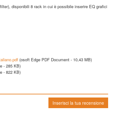
lter), disponibili 8 rack in cui è possibile inserire EQ grafici
aliano.pdf
(
osoft Edge PDF Document - 10,43 MB
)
e - 285 KB
)
e - 822 KB
)
Inserisci la tua recensione