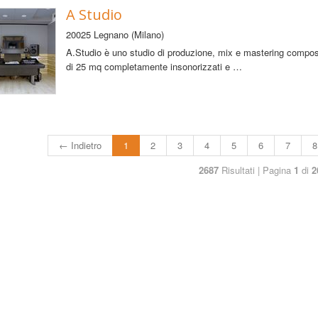
A Studio
20025 Legnano (Milano)
A.Studio è uno studio di produzione, mix e mastering compos
di 25 mq completamente insonorizzati e …
← Indietro
1
2
3
4
5
6
7
8
2687
Risultati | Pagina
1
di
2